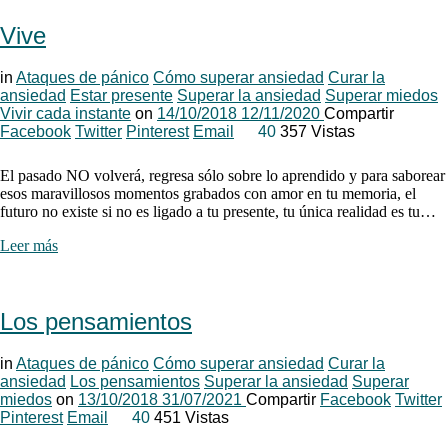
Vive
in
Ataques de pánico
Cómo superar ansiedad
Curar la
ansiedad
Estar presente
Superar la ansiedad
Superar miedos
Vivir cada instante
on
14/10/2018
12/11/2020
Compartir
Facebook
Twitter
Pinterest
Email
40
357 Vistas
El pasado NO volverá, regresa sólo sobre lo aprendido y para saborear
esos maravillosos momentos grabados con amor en tu memoria, el
futuro no existe si no es ligado a tu presente, tu única realidad es tu…
Leer más
Los pensamientos
in
Ataques de pánico
Cómo superar ansiedad
Curar la
ansiedad
Los pensamientos
Superar la ansiedad
Superar
miedos
on
13/10/2018
31/07/2021
Compartir
Facebook
Twitter
Pinterest
Email
40
451 Vistas